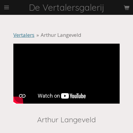
De Vertalersgalerij
Ga
direct
naar
de
Vertalers
»
Arthur Langeveld
hoofdinhoud
Arthur Langeveld